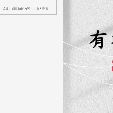
这是在哪里拍摄的照片？有人说是在延安，延安会有这么冷吗？ 这是194