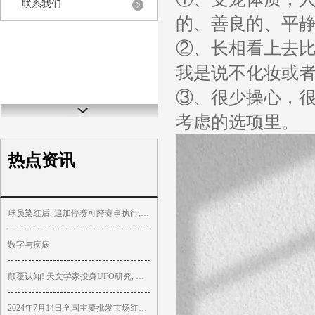
联系我们
的、善良的、平
②、长相看上去比
我是说不化妆或
③、很少操心，
考虑的选项里。
热点资讯
球员染红后, 追加停赛可跨赛事执行, 英超规则漏洞很大?
数字与疾病
颠覆认知! 天文学家投身UFO研究, 揭秘核武惊魂
2024年7月14日全国主要批发市场红皮鸡蛋价格行情