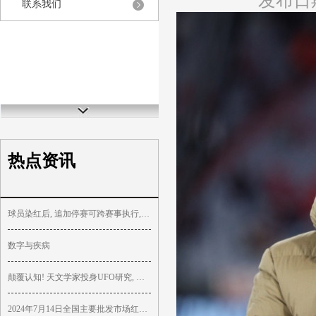
发布日期
联系我们
热点资讯
球员染红后, 追加停赛可跨赛事执行, 英超规则漏洞很大?
数字与疾病
颠覆认知! 天文学家投身UFO研究, 揭秘核武惊魂
2024年7月14日全国主要批发市场红皮鸡蛋价格行情