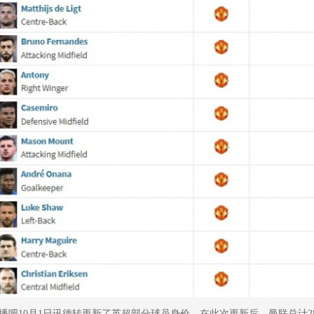
播吧10月1日讯德转更新了英超部分球员身价，在此次更新后，曼联总计28