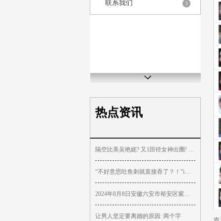
联系我们
热点资讯
隔空比美吴艳妮? 又1田径女神出圈! 高颜值好身材 穿三角式引争议
“不好意思吐鱼刺就直接吞了？！”i人能有多内向！
2024年8月8日安徽六安市裕安区紫竹林农产品批发市场价格行情
让男人坚定要离婚的原因: 两个字
直