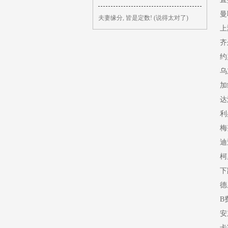
曼
夫妻缘分, 皆是定数! (说得太对了)
上
齐
约
乌
加
达
利
梅
迪
柯
下
德
B
安
卡