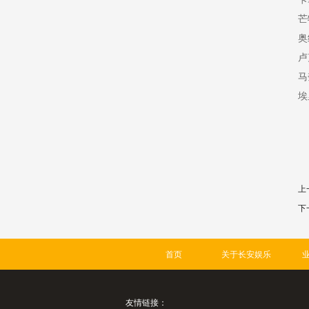
芒
奥
卢
马
埃
上
下
首页
关于长安娱乐
友情链接：