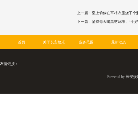
上一篇：
皇上偷偷在宰相衣服烧了个
下一篇：
坚持每天喝黑芝麻糊，4个
首页
关于长安娱乐
业务范围
最新动态
友情链接：
Powered by
长安娱