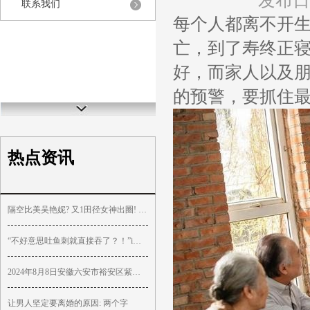
发布日期
联系我们
每个人都离不开
亡，到了寿终正
好，而家人以及
的预警，要抓住
热点资讯
隔空比美吴艳妮? 又1田径女神出圈! 高颜值好身材 穿三角式引争议
“不好意思吐鱼刺就直接吞了？！”i人能有多内向！
2024年8月8日安徽六安市裕安区紫竹林农产品批发市场价格行情
让男人坚定要离婚的原因: 两个字