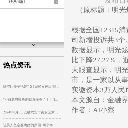
发布日期
联系我们
（原标题：明光
根据全国1231
司新增投诉共3个
数据显示，明光炫
比下降27.27%，
热点资讯
天眼查显示，明光
市，是一家以从事
隔空比美吴艳妮? 又1田径女神出圈! 高颜值好身材 穿三角式引争议
实缴资本3万人民
本文源自：金融
“不好意思吐鱼刺就直接吞了？！”i人能有多内向！
作者：AI小察
2024年8月8日安徽六安市裕安区紫竹林农产品批发市场价格行情
让男人坚定要离婚的原因: 两个字