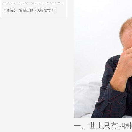
夫妻缘分, 皆是定数! (说得太对了)
一、世上只有四