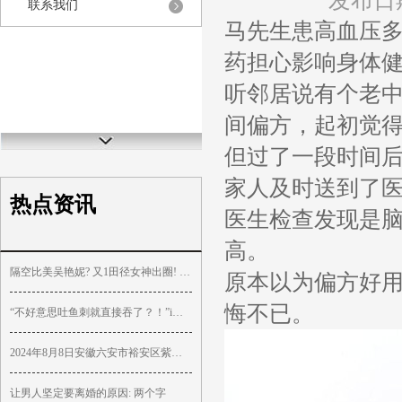
发布日期
联系我们
马先生患高血压
药担心影响身体
听邻居说有个老
间偏方，起初觉
但过了一段时间
家人及时送到了
热点资讯
医生检查发现是
高。
隔空比美吴艳妮? 又1田径女神出圈! 高颜值好身材 穿三角式引争议
原本以为偏方好
悔不已。
“不好意思吐鱼刺就直接吞了？！”i人能有多内向！
2024年8月8日安徽六安市裕安区紫竹林农产品批发市场价格行情
让男人坚定要离婚的原因: 两个字