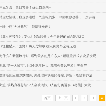
卢克牙膏，笑口常开！好运自然来～
精虚欲望强，血虚多嗜睡，气虚吃的多，中医教你改善，一次讲清
一味中药“大补元气”，能增强免疫力
《真女神转生5：复仇》M站86分：今年最好的回合制JRPG
《怪物猎人：荒野》将无需加载 据点到野外全程无缝
为什么在新疆旅行时, 遇到最多的是广东人? 新疆旅行很多次后发现
湖北“第一大城市”, 比3个武汉还大, 藏着秀美风光和世界遗产
詹姆斯回应鲍尔默招募, 先处理掉快船的毒瘤, 并留下哈登和乔治
女篮5场热身赛总结: 2人会被淘汰, 3人能打奥运会, 4将能扛大旗
首页
上一页
1
2
3
4