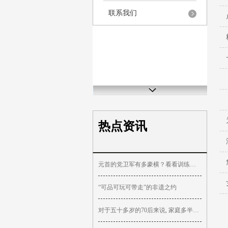
联系我们
热点资讯
元首的党卫军有多豪横？看看训练方式，现在90%的青年没资格入伍
“可品可玩可带走”的非遗之约
对于五十多岁的70后来说, 家庭多半会出现, 以下几种情况